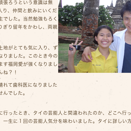
頑張ろうという意識は無
入り、仲間と飲みにいくだ
生でした。当然勉強もろく
りぎり留年をかわし、両親
土地がとても気に入り、ず
なりました。このとき今の
ます福岡愛が強くなりまし
んね？！
晴れて歯科医になりました
せんでした。
に行ったとき、タイの芸能人と間違われたのか、どこへ行
。一生に１回の芸能人気分を味わいました。タイに詳しい